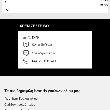
κατασκ
ΧΡΕΙΆΖΕΣΤΕ ΒΟ
Δε-Πα 10-19
Κέντρο Βοήθειας
Υποβολή αιτήματος
+44 330 818 6761
Τα πιο δημοφιλή brands γυαλιών ηλίου μας
Ray-Ban Γυαλιά ηλίου
Oakley Γυαλιά ηλίου