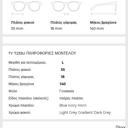
Πλάτος φακού
Πλάτος γέφυρας
Μήκος βραχίονα
55 mm
18 mm
140 mm
TY 7233U ΠΛΗΡΟΦΟΡΙΕΣ ΜΟΝΤΕΛΟΥ
Μεγέθη και λεπτομέρειες
L
Πλάτος φακού
55
Πλάτος γέφυρας
18
Μήκος βραχίονα
140
Φύλο
Γυναικεία
Είδος πλαισίου (σκελετός)
πλήρες πλαίσιο
Χρώμα πλαισίου
Blue Ivory Horn
Χρώμα φακού
Light Grey Gradient Dark Grey
Πληροφ