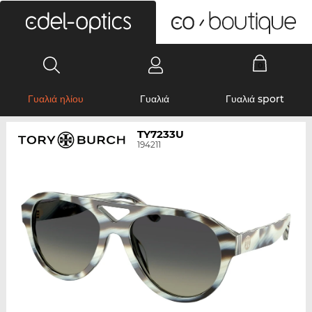
0
Γυαλιά ηλίου
Γυαλιά
Γυαλιά sport
TY7233U
194211