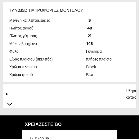
TY 7235D ΠΛΗΡΟΦΟΡΙΕΣ ΜΟΝΤΕΛΟΥ
Μεγέθη και λεπτομέρειες
S
Πλάτος φακού
48
Πλάτος γέφυρας
21
Μήκος βραχίονα
145
Φύλο
Γυναικεία
Είδος πλαισίου (σκελετός)
πλήρες πλαίσιο
Χρώμα πλαισίου
Black
Χρώμα φακού
Blue
Πληροφ
κατασκ
ΧΡΕΙΆΖΕΣΤΕ ΒΟ
Δε-Πα 10-19