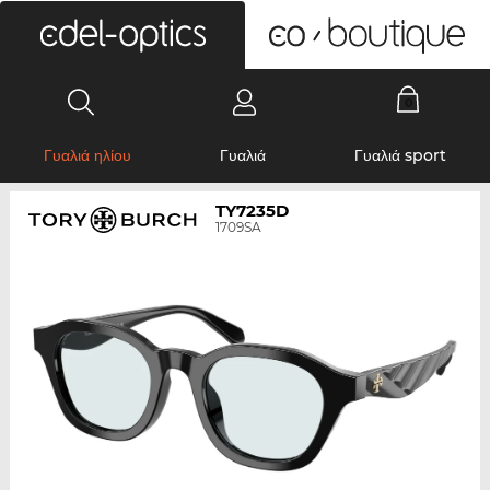
0
Γυαλιά ηλίου
Γυαλιά
Γυαλιά sport
TY7235D
1709SA