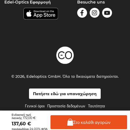
Edel-Optics Εφαρμογή
Besuche uns
© 2026, Edeloptics GmbH. Όλα τα δικαιώματα διατηρούνται.
Πατήστε εδώ για υπαναχώρηση
Γενικοί όροι
Προστασία δεδομένων
Ταυτότητα
Ενδεικτική τιμή
172,00 €
λιανικής
Στο καλάθι
αγορών
137,60
€
περιλαμβάνει 24.00% ΦΠΑ