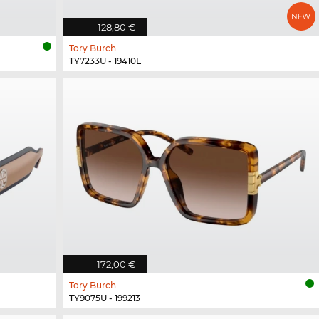
128,80 €
Tory Burch
TY7233U - 19410L
172,00 €
Tory Burch
TY9075U - 199213