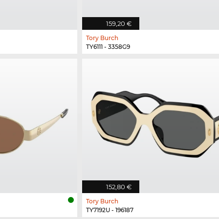
159,20 €
Tory Burch
TY6111 - 3358G9
152,80 €
Tory Burch
TY7192U - 196187