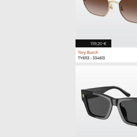
159,20 €
Tory Burch
TY6113 - 334613