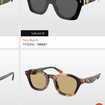
146,40 €
Tory Burch
TY7201U - 198887