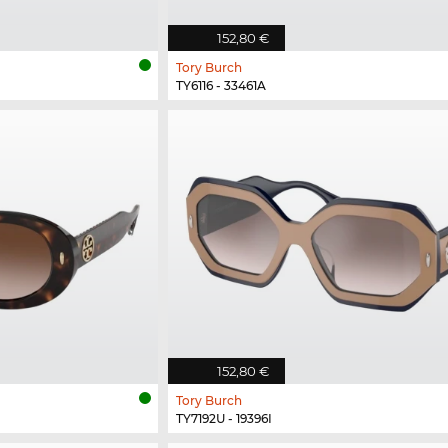
152,80 €
Tory Burch
TY6116 - 33461A
152,80 €
Tory Burch
TY7192U - 19396I