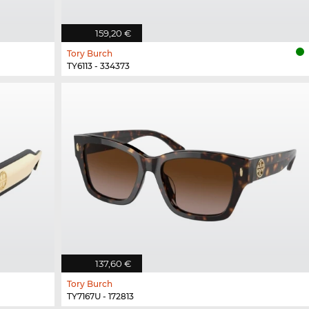
159,20 €
Tory Burch
TY6113 - 334373
137,60 €
Tory Burch
TY7167U - 172813