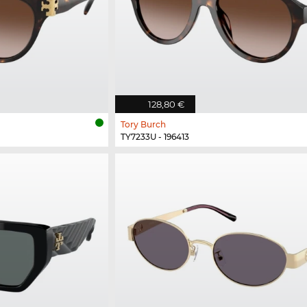
128,80 €
Tory Burch
TY7233U - 196413