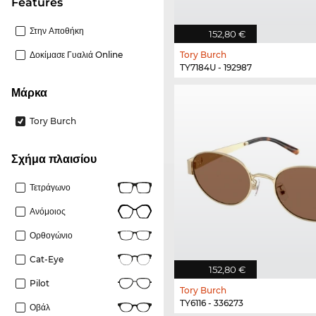
Features
Στην Αποθήκη
152,80 €
Δοκίμασε Γυαλιά Online
Tory Burch
TY7184U - 192987
Μάρκα
Tory Burch
Σχήμα πλαισίου
Τετράγωνο
Ανόμοιος
Ορθογώνιο
Cat-Eye
152,80 €
Pilot
Tory Burch
TY6116 - 336273
Οβάλ