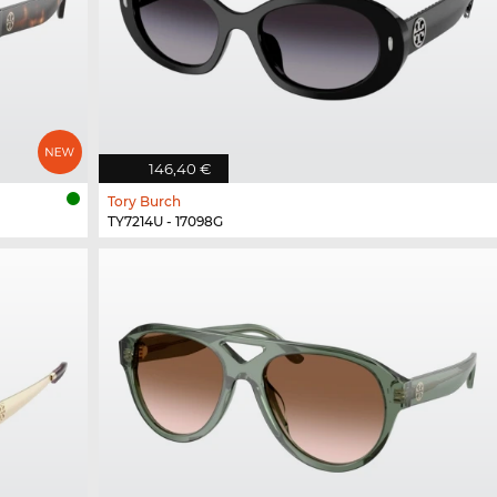
146,40 €
Tory Burch
TY7214U - 17098G