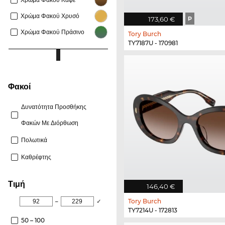
Χρώμα Φακού Χρυσό
173,60 €
P
Χρώμα Φακού Πράσινο
Tory Burch
TY7187U - 170981
φακοί
Δυνατότητα Προσθήκης
Φακών Με Διόρθωση
Πολωτικά
Καθρέφτης
Τιμή
146,40 €
Tory Burch
–
✓
TY7214U - 172813
50 – 100