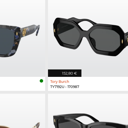
152,80 €
Tory Burch
TY7192U - 170987