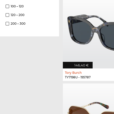
100 – 120
120 – 200
200 – 300
146,40 €
Tory Burch
TY7198U - 195787