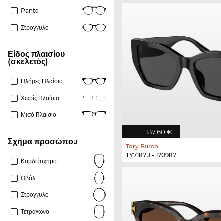
Panto
Στρογγυλό
Είδος πλαισίου
(σκελετός)
Πλήρες Πλαίσιο
Χωρίς Πλαίσιο
Μισό Πλαίσιο
137,60 €
Σχήμα προσώπου
Tory Burch
TY7187U - 170987
Καρδιόσχημο
Οβάλ
Στρογγυλό
Τετράγωνο