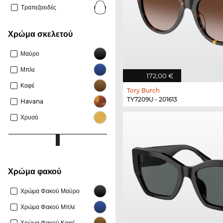
Τραπεζοειδές
Χρώμα σκελετού
Μαύρο
Μπλε
172,00 €
Καφέ
Tory Burch
TY7209U - 201613
Havana
Χρυσό
Χρώμα φακού
Χρώμα Φακού Μαύρο
Χρώμα Φακού Μπλε
Χρώμα Φακού Καφέ