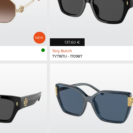
137,60 €
Tory Burch
TY7167U - 170987