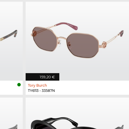
159,20 €
Tory Burch
TY6113 - 33587N