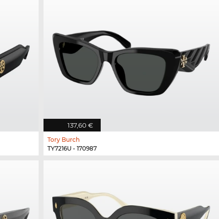
137,60 €
Tory Burch
TY7216U - 170987