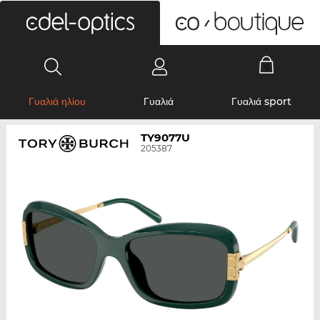
0
Γυαλιά ηλίου
Γυαλιά
Γυαλιά sport
TY9077U
205387