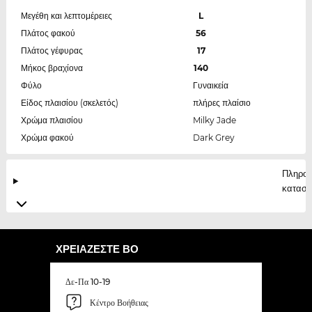
Μεγέθη και λεπτομέρειες
L
Πλάτος φακού
56
Πλάτος γέφυρας
17
Μήκος βραχίονα
140
Φύλο
Γυναικεία
Είδος πλαισίου (σκελετός)
πλήρες πλαίσιο
Χρώμα πλαισίου
Milky Jade
Χρώμα φακού
Dark Grey
Πληροφ
κατασκ
ΧΡΕΙΆΖΕΣΤΕ ΒΟ
Δε-Πα 10-19
Κέντρο Βοήθειας