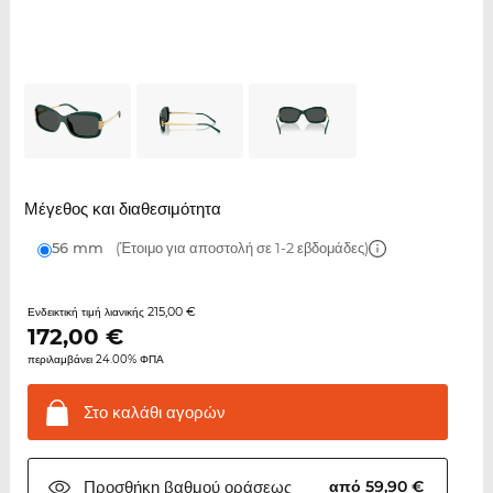
Μέγεθος και διαθεσιμότητα
56 mm
(Έτοιμο για αποστολή σε 1-2 εβδομάδες)
215,00 €
Ενδεικτική τιμή λιανικής
172,00
€
περιλαμβάνει 24.00% ΦΠΑ
Στο καλάθι
αγορών
Προσθήκη βαθμού
οράσεως
από 59,90 €