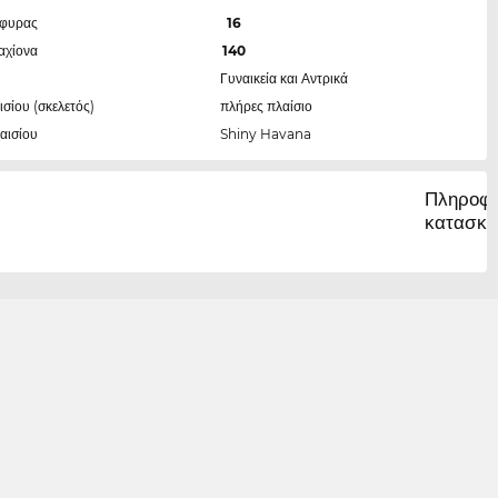
έφυρας
16
αχίονα
140
Γυναικεία και Αντρικά
ισίου (σκελετός)
πλήρες πλαίσιο
αισίου
Shiny Havana
Πληροφο
κατασκε