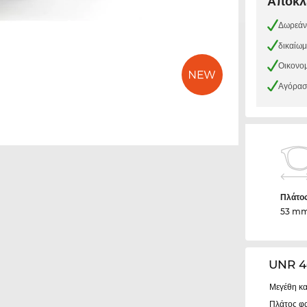
Αποκλε
Δωρεάν
δικαίω
Οικονομ
Αγόρασε
Πλάτο
53 m
UNR 4
Μεγέθη κα
Πλάτος φ