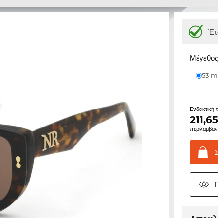
Έτ
Μέγεθος 
53 
Ενδεικτική 
211,6
περιλαμβάν