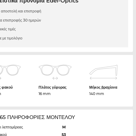
ιστικά προνόμια Edel-Optics
 αποστολή και επιστροφή
μα επιστροφής 30 ημερών
ικές τιμές
 με τιμολόγιο
ς φακού
Πλάτος γέφυρας
Μήκος βραχίονα
m
16 mm
140 mm
65 ΠΛΗΡΟΦΟΡΙΕΣ ΜΟΝΤΕΛΟΥ
ι λεπτομέρειες
M
ακού
53