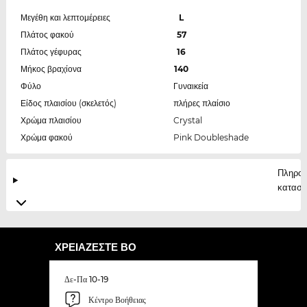
Μεγέθη και λεπτομέρειες
L
Πλάτος φακού
57
Πλάτος γέφυρας
16
Μήκος βραχίονα
140
Φύλο
Γυναικεία
Είδος πλαισίου (σκελετός)
πλήρες πλαίσιο
Χρώμα πλαισίου
Crystal
Χρώμα φακού
Pink Doubleshade
Πληροφ
κατασκ
ΧΡΕΙΆΖΕΣΤΕ ΒΟ
Δε-Πα 10-19
Κέντρο Βοήθειας