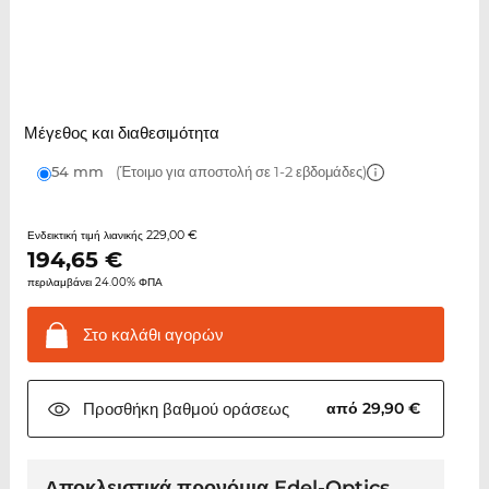
Μέγεθος και διαθεσιμότητα
54 mm
(Έτοιμο για αποστολή σε 1-2 εβδομάδες)
229,00 €
Ενδεικτική τιμή λιανικής
194,65
€
περιλαμβάνει 24.00% ΦΠΑ
Στο καλάθι
αγορών
Προσθήκη βαθμού
οράσεως
από 29,90 €
Αποκλειστικά προνόμια Edel-Optics