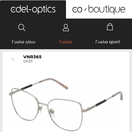
0
Γυαλιά ηλίου
Γυαλιά
Γυαλιά sport
VNR365
0A39