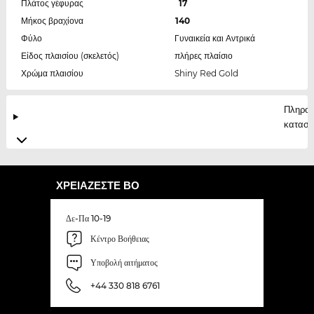
Πλάτος γέφυρας
17
Μήκος βραχίονα
140
Φύλο
Γυναικεία και Αντρικά
Είδος πλαισίου (σκελετός)
πλήρες πλαίσιο
Χρώμα πλαισίου
Shiny Red Gold
Πληροφ
κατασκ
ΧΡΕΙΆΖΕΣΤΕ ΒΟ
Δε-Πα 10-19
Κέντρο Βοήθειας
Υποβολή αιτήματος
+44 330 818 6761