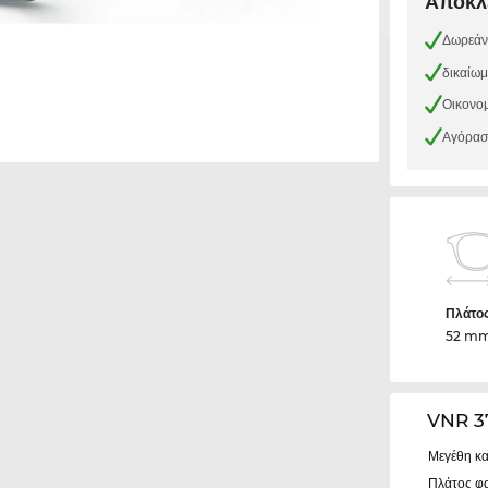
Αποκλε
Δωρεάν
δικαίω
Οικονομ
Αγόρασε
Πλάτο
52 m
VNR 3
Μεγέθη κα
Πλάτος φ