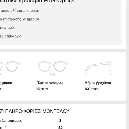
ιστικά προνόμια Edel-Optics
 αποστολή και επιστροφή
μα επιστροφής 30 ημερών
ικές τιμές
 με τιμολόγιο
ς φακού
Πλάτος γέφυρας
Μήκος βραχίονα
m
16 mm
140 mm
71 ΠΛΗΡΟΦΟΡΙΕΣ ΜΟΝΤΕΛΟΥ
ι λεπτομέρειες
S
ακού
52