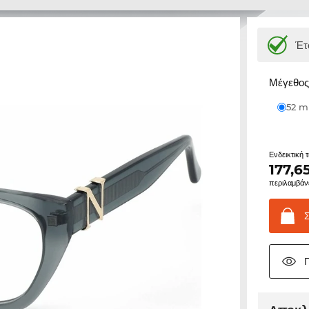
Έτ
Μέγεθος 
52 
Ενδεικτική 
177,6
περιλαμβάν