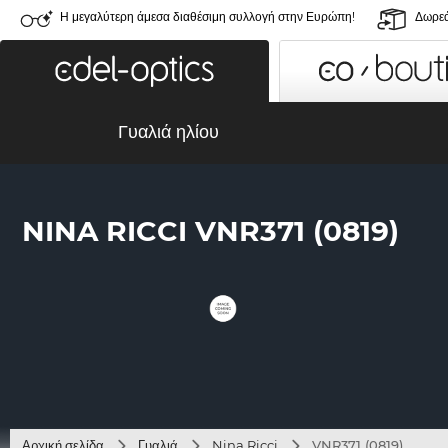
Η μεγαλύτερη άμεσα διαθέσιμη συλλογή στην Ευρώπη!
Δωρεά
Γυαλιά ηλίου
NINA RICCI VNR371 (0819)
Αρχική σελίδα
Γυαλιά
Nina Ricci
VNR371 (0819)