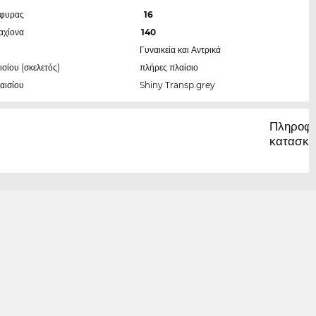
έφυρας
16
αχίονα
140
Γυναικεία και Αντρικά
ισίου (σκελετός)
πλήρες πλαίσιο
αισίου
Shiny Transp.grey
Πληροφο
κατασκε