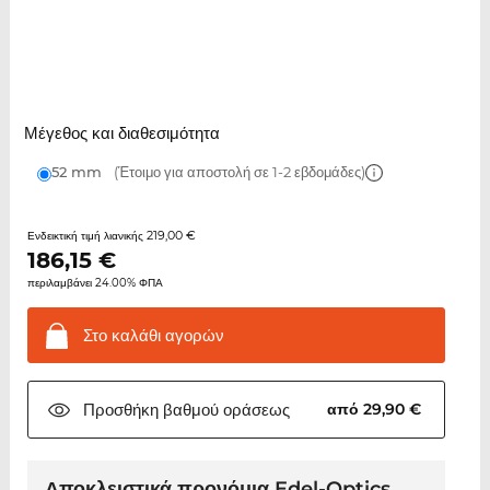
Μέγεθος και διαθεσιμότητα
52 mm
(Έτοιμο για αποστολή σε 1-2 εβδομάδες)
219,00 €
Ενδεικτική τιμή λιανικής
186,15
€
περιλαμβάνει 24.00% ΦΠΑ
Στο καλάθι
αγορών
Προσθήκη βαθμού
οράσεως
από 29,90 €
Αποκλειστικά προνόμια Edel-Optics