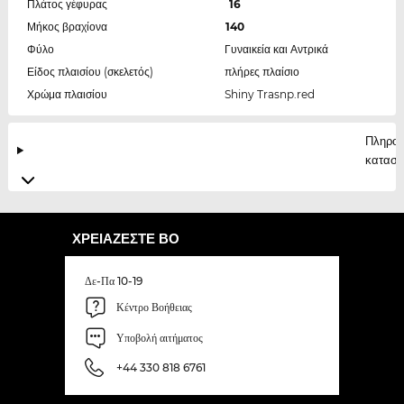
Πλάτος γέφυρας
16
Μήκος βραχίονα
140
Φύλο
Γυναικεία και Αντρικά
Είδος πλαισίου (σκελετός)
πλήρες πλαίσιο
Χρώμα πλαισίου
Shiny Trasnp.red
Πληροφ
κατασκ
ΧΡΕΙΆΖΕΣΤΕ ΒΟ
Δε-Πα 10-19
Κέντρο Βοήθειας
Υποβολή αιτήματος
+44 330 818 6761