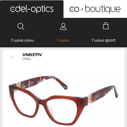
0
Γυαλιά ηλίου
Γυαλιά
Γυαλιά sport
VNR371V
06NL