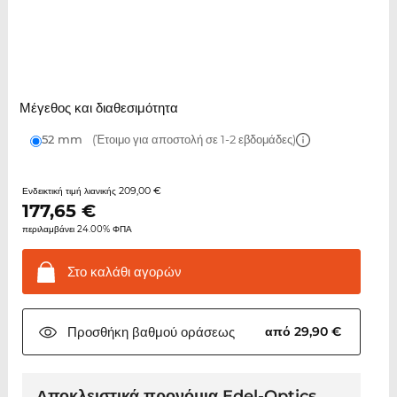
Μέγεθος και διαθεσιμότητα
52 mm
(Έτοιμο για αποστολή σε 1-2 εβδομάδες)
209,00 €
Ενδεικτική τιμή λιανικής
177,65
€
περιλαμβάνει 24.00% ΦΠΑ
Στο καλάθι
αγορών
Προσθήκη βαθμού
οράσεως
από 29,90 €
Αποκλειστικά προνόμια Edel-Optics