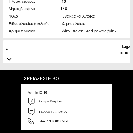
Πλάτος γέφυρας
18
Μήκος βραχίονα
140
Φύλο
Γυναικεία και Αντρικά
Είδος πλαισίου (σκελετός)
πλήρες πλαίσιο
Χρώμα πλαισίου
Shiny Brown Grad.powder/pink
Πληροφ
κατασκ
ΧΡΕΙΆΖΕΣΤΕ ΒΟ
Δε-Πα 10-19
Κέντρο Βοήθειας
Υποβολή αιτήματος
+44 330 818 6761