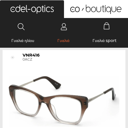
0
Γυαλιά ηλίου
Γυαλιά
Γυαλιά sport
VNR416
0ACZ