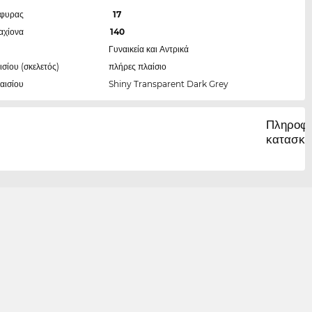
έφυρας
17
αχίονα
140
Γυναικεία και Αντρικά
ισίου (σκελετός)
πλήρες πλαίσιο
αισίου
Shiny Transparent Dark Grey
Πληροφο
κατασκε