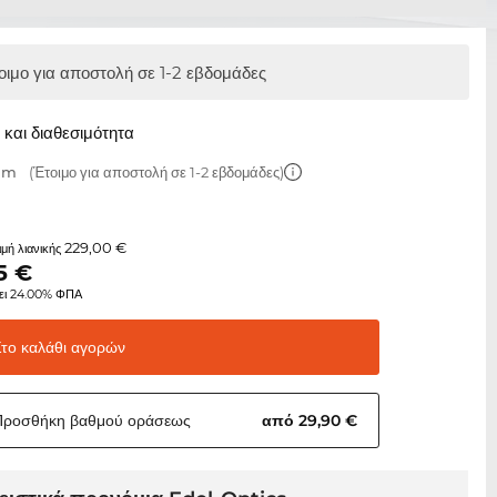
οιμο για αποστολή σε 1-2 εβδομάδες
και διαθεσιμότητα
 mm
(Έτοιμο για αποστολή σε 1-2 εβδομάδες)
229,00 €
τιμή λιανικής
5
€
ει 24.00% ΦΠΑ
Στο καλάθι
αγορών
Προσθήκη βαθμού
οράσεως
από 29,90 €