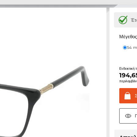
Έτ
Μέγεθος 
54
Ενδεικτική 
194,6
περιλαμβάν