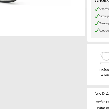
Αποκλε
Δωρεάν
δικαίω
Οικονομ
Αγόρασε
Πλάτο
54 m
VNR 4
Μεγέθη κα
Πλάτος φ