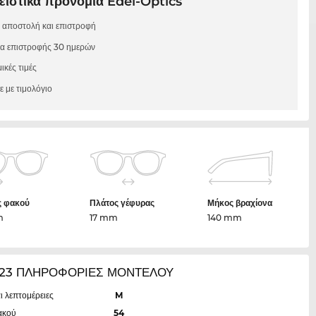
ιστικά προνόμια Edel-Optics
 αποστολή και επιστροφή
μα επιστροφής 30 ημερών
ικές τιμές
 με τιμολόγιο
ς φακού
Πλάτος γέφυρας
Μήκος βραχίονα
m
17 mm
140 mm
23 ΠΛΗΡΟΦΟΡΙΕΣ ΜΟΝΤΕΛΟΥ
ι λεπτομέρειες
M
ακού
54