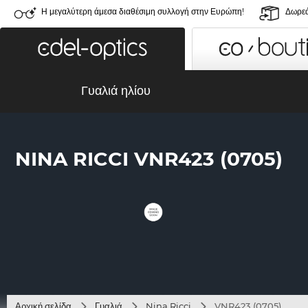
Η μεγαλύτερη άμεσα διαθέσιμη συλλογή στην Ευρώπη!
Δωρεά
Γυαλιά ηλίου
NINA RICCI VNR423 (0705)
Αρχική σελίδα
Γυαλιά
Nina Ricci
VNR423 (0705)