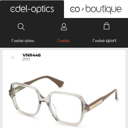
0
Γυαλιά ηλίου
Γυαλιά
Γυαλιά sport
VNR446
07T1