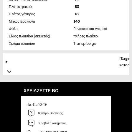
Πλάτος φακού
53
Πλάτος γέφυρας
18
Μήκος βραχίονα
140
Φύλο
Γυναικεία και Αντρικά
Είδος πλαισίου (σκελετός)
πλήρες πλαίσιο
Χρώμα πλαισίου
Transp.beige
Πληροφ
κατασκ
ΧΡΕΙΆΖΕΣΤΕ ΒΟ
Δε-Πα 10-19
Κέντρο Βοήθειας
Υποβολή αιτήματος