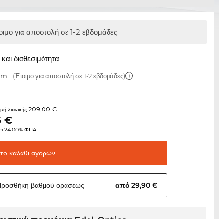
οιμο για αποστολή σε 1-2 εβδομάδες
και διαθεσιμότητα
 mm
(Έτοιμο για αποστολή σε 1-2 εβδομάδες)
209,00 €
τιμή λιανικής
5
€
ει 24.00% ΦΠΑ
Στο καλάθι
αγορών
Προσθήκη βαθμού
οράσεως
από 29,90 €