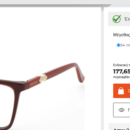
Έτ
Μέγεθος 
54
Ενδεικτική 
177,6
περιλαμβάν