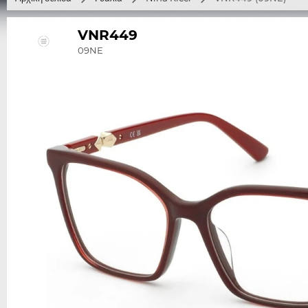
VNR449
09NE