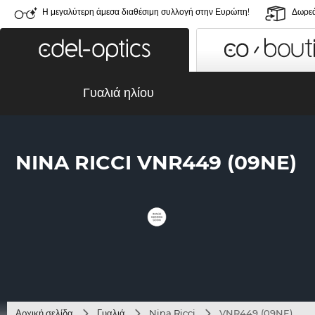
Η μεγαλύτερη άμεσα διαθέσιμη συλλογή στην Ευρώπη!
Δωρεά
Γυαλιά ηλίου
NINA RICCI VNR449 (09NE)
Αρχική σελίδα
Γυαλιά
Nina Ricci
VNR449 (09NE)