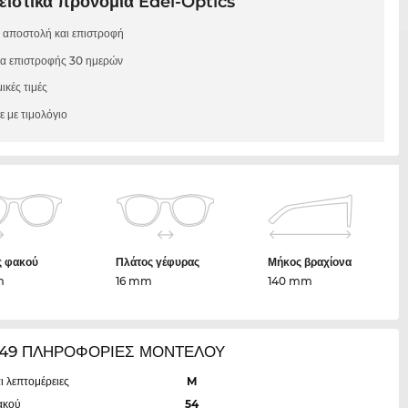
ιστικά προνόμια Edel-Optics
 αποστολή και επιστροφή
μα επιστροφής 30 ημερών
ικές τιμές
 με τιμολόγιο
ς φακού
Πλάτος γέφυρας
Μήκος βραχίονα
m
16 mm
140 mm
49 ΠΛΗΡΟΦΟΡΙΕΣ ΜΟΝΤΕΛΟΥ
ι λεπτομέρειες
M
ακού
54