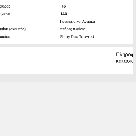
έφυρας
16
αχίονα
140
Γυναικεία και Αντρικά
ισίου (σκελετός)
πλήρες πλαίσιο
αισίου
Shiny Red Top+red
Πληροφο
κατασκε