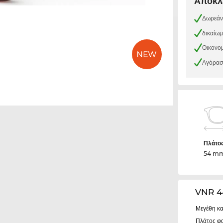
Αποκλε
Δωρεάν
δικαίω
Οικονομ
Αγόρασε
Πλάτο
54 m
VNR 4
Μεγέθη κα
Πλάτος φ