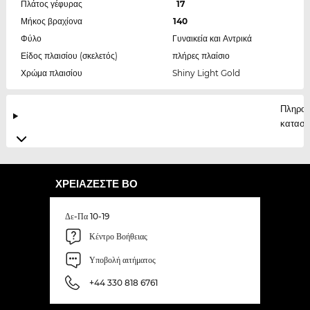
Πλάτος γέφυρας
17
Μήκος βραχίονα
140
Φύλο
Γυναικεία και Αντρικά
Είδος πλαισίου (σκελετός)
πλήρες πλαίσιο
Χρώμα πλαισίου
Shiny Light Gold
Πληροφ
κατασκ
ΧΡΕΙΆΖΕΣΤΕ ΒΟ
Δε-Πα 10-19
Κέντρο Βοήθειας
Υποβολή αιτήματος
+44 330 818 6761