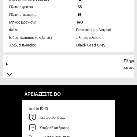
Πλάτος φακού
55
Πλάτος γέφυρας
16
Μήκος βραχίονα
140
Φύλο
Γυναικεία και Αντρικά
Είδος πλαισίου (σκελετός)
πλήρες πλαίσιο
Χρώμα πλαισίου
Black Grad Grey
Πληροφ
κατασκ
ΧΡΕΙΆΖΕΣΤΕ ΒΟ
Δε-Πα 10-19
Κέντρο Βοήθειας
Υποβολή αιτήματος