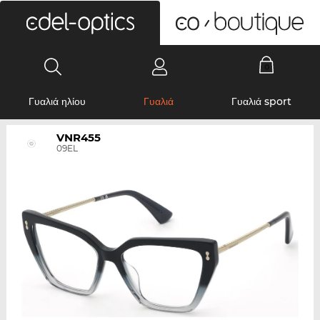
0
Γυαλιά ηλίου
Γυαλιά
Γυαλιά sport
VNR455
09EL