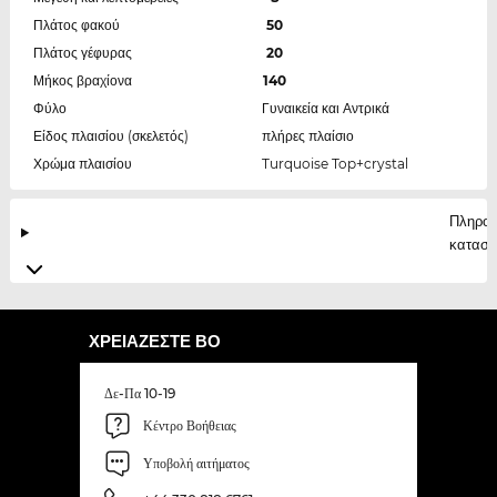
Πλάτος φακού
50
Πλάτος γέφυρας
20
Μήκος βραχίονα
140
Φύλο
Γυναικεία και Αντρικά
Είδος πλαισίου (σκελετός)
πλήρες πλαίσιο
Χρώμα πλαισίου
Turquoise Top+crystal
Πληροφ
κατασκ
ΧΡΕΙΆΖΕΣΤΕ ΒΟ
Δε-Πα 10-19
Κέντρο Βοήθειας
Υποβολή αιτήματος