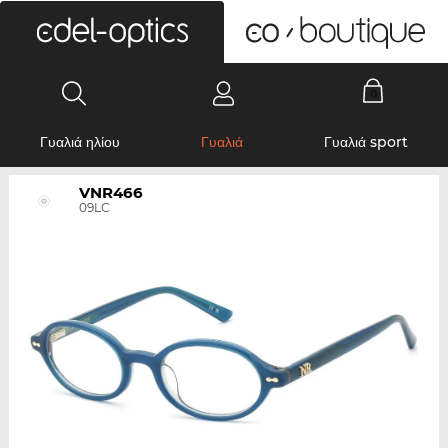
0
Γυαλιά ηλίου
Γυαλιά
Γυαλιά sport
VNR466
09LC