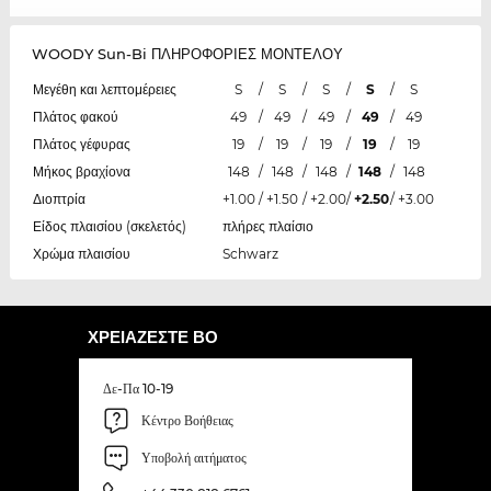
WOODY Sun-Bi ΠΛΗΡΟΦΟΡΙΕΣ ΜΟΝΤΕΛΟΥ
Μεγέθη και λεπτομέρειες
S
/
S
/
S
/
S
/
S
Πλάτος φακού
49
/
49
/
49
/
49
/
49
Πλάτος γέφυρας
19
/
19
/
19
/
19
/
19
Μήκος βραχίονα
148
/
148
/
148
/
148
/
148
Διοπτρία
+1.00
/
+1.50
/
+2.00
/
+2.50
/
+3.00
Είδος πλαισίου (σκελετός)
πλήρες πλαίσιο
Χρώμα πλαισίου
Schwarz
ΧΡΕΙΆΖΕΣΤΕ ΒΟ
Δε-Πα 10-19
Κέντρο Βοήθειας
Υποβολή αιτήματος