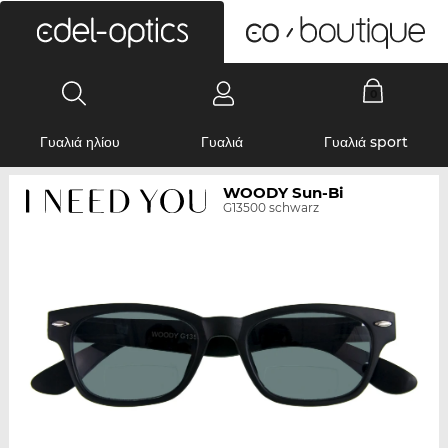
0
Γυαλιά ηλίου
Γυαλιά
Γυαλιά sport
WOODY Sun-Bi
G13500 schwarz