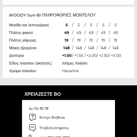
WOODY Sun-Bi ΠΛΗΡΟΦΟΡΙΕΣ ΜΟΝΤΕΛΟΥ
Μεγέθη και λεπτομέρειες
S
/
S
/
S
/
S
/
S
Πλάτος φακού
49
/
49
/
49
/
49
/
49
Πλάτος γέφυρας
19
/
19
/
19
/
19
/
19
Μήκος βραχίονα
148
/
148
/
148
/
148
/
148
Διοπτρία
+1.00
/
+1.50
/
+2.00
/
+2.50
/
+3.00
Είδος πλαισίου (σκελετός)
πλήρες πλαίσιο
Χρώμα πλαισίου
Havanna
ΧΡΕΙΆΖΕΣΤΕ ΒΟ
Δε-Πα 10-19
Κέντρο Βοήθειας
Υποβολή αιτήματος