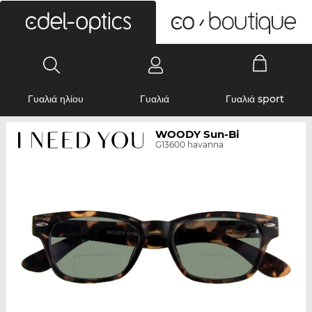
0
Γυαλιά ηλίου
Γυαλιά
Γυαλιά sport
WOODY Sun-Bi
G13600 havanna