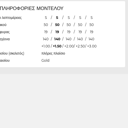
ΠΛΗΡΟΦΟΡΙΕΣ ΜΟΝΤΕΛΟΥ
ι λεπτομέρειες
S
/
S
/
S
/
S
/
S
ακού
50
/
50
/
50
/
50
/
50
έφυρας
19
/
19
/
19
/
19
/
19
αχίονα
140
/
140
/
140
/
140
/
140
+1.00
/
+1.50
/
+2.00
/
+2.50
/
+3.00
ισίου (σκελετός)
πλήρες πλαίσιο
αισίου
Gold