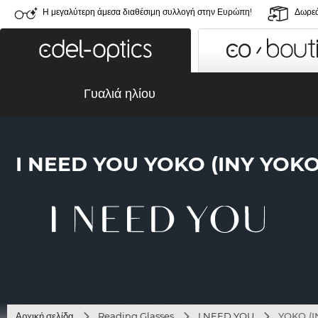
Η μεγαλύτερη άμεσα διαθέσιμη συλλογή στην Ευρώπη!
Δωρεά
Γυαλιά ηλίου
I NEED YOU YOKO (INY YOK
Αρχική σελίδα
Reading Glasses
I NEED YOU
YOKO (I