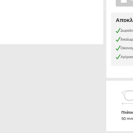
Αποκλε
Δωρεάν
δικαίω
Οικονομ
Αγόρασε
Πλάτο
50 m