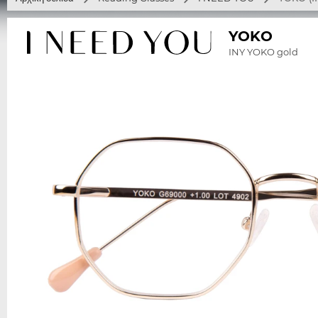
YOKO
INY YOKO gold