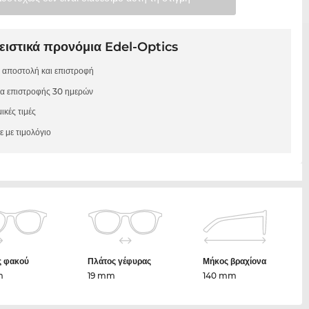
ιστικά προνόμια Edel-Optics
 αποστολή και επιστροφή
μα επιστροφής 30 ημερών
ικές τιμές
 με τιμολόγιο
ς φακού
Πλάτος γέφυρας
Μήκος βραχίονα
m
19 mm
140 mm