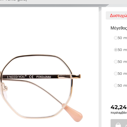
Δυστυχώς
Μέγεθος,
50 m
50 m
50 m
50 m
50 m
42,24
περιλαμβάν