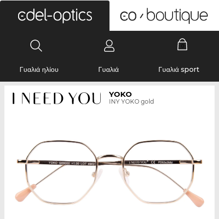
0
Γυαλιά ηλίου
Γυαλιά
Γυαλιά sport
YOKO
INY YOKO gold