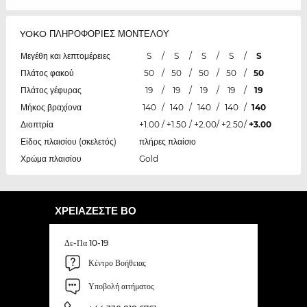
YOKO ΠΛΗΡΟΦΟΡΙΕΣ ΜΟΝΤΕΛΟΥ
Μεγέθη και λεπτομέρειες
S
/
S
/
S
/
S
/
S
Πλάτος φακού
50
/
50
/
50
/
50
/
50
Πλάτος γέφυρας
19
/
19
/
19
/
19
/
19
Μήκος βραχίονα
140
/
140
/
140
/
140
/
140
Διοπτρία
+1.00
/
+1.50
/
+2.00
/
+2.50
/
+3.00
Είδος πλαισίου (σκελετός)
πλήρες πλαίσιο
Χρώμα πλαισίου
Gold
ΧΡΕΙΆΖΕΣΤΕ ΒΟ
Δε-Πα 10-19
Κέντρο Βοήθειας
Υποβολή αιτήματος