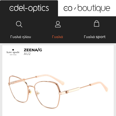
0
Γυαλιά ηλίου
Γυαλιά
Γυαλιά sport
ZEENA/G
AU2