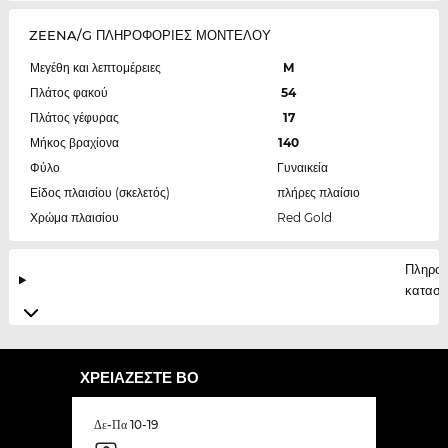
ZEENA/G ΠΛΗΡΟΦΟΡΙΕΣ ΜΟΝΤΕΛΟΥ
Μεγέθη και λεπτομέρειες
M
Πλάτος φακού
54
Πλάτος γέφυρας
17
Μήκος βραχίονα
140
Φύλο
Γυναικεία
Είδος πλαισίου (σκελετός)
πλήρες πλαίσιο
Χρώμα πλαισίου
Red Gold
Πληροφ
κατασκ
ΧΡΕΙΆΖΕΣΤΕ ΒΟ
Δε-Πα 10-19