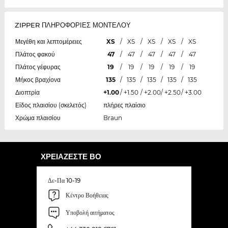
ZIPPER ΠΛΗΡΟΦΟΡΙΕΣ ΜΟΝΤΕΛΟΥ
Μεγέθη και λεπτομέρειες
XS
/
XS
/
XS
/
XS
/
XS
Πλάτος φακού
47
/
47
/
47
/
47
/
47
Πλάτος γέφυρας
19
/
19
/
19
/
19
/
19
Μήκος βραχίονα
135
/
135
/
135
/
135
/
135
Διοπτρία
+1.00
/
+1.50
/
+2.00
/
+2.50
/
+3.00
Είδος πλαισίου (σκελετός)
πλήρες πλαίσιο
Χρώμα πλαισίου
Braun
ΧΡΕΙΆΖΕΣΤΕ ΒΟ
Δε-Πα 10-19
Κέντρο Βοήθειας
Υποβολή αιτήματος