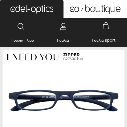
0
Γυαλιά ηλίου
Γυαλιά
Γυαλιά sport
ZIPPER
G27300 blau