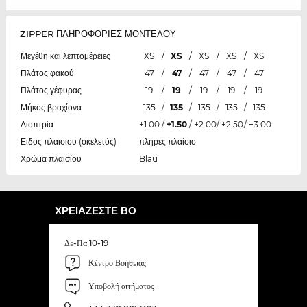
ZIPPER ΠΛΗΡΟΦΟΡΙΕΣ ΜΟΝΤΕΛΟΥ
Μεγέθη και λεπτομέρειες
XS
/
XS
/
XS
/
XS
/
XS
Πλάτος φακού
47
/
47
/
47
/
47
/
47
Πλάτος γέφυρας
19
/
19
/
19
/
19
/
19
Μήκος βραχίονα
135
/
135
/
135
/
135
/
135
Διοπτρία
+1.00
/
+1.50
/
+2.00
/
+2.50
/
+3.00
Είδος πλαισίου (σκελετός)
πλήρες πλαίσιο
Χρώμα πλαισίου
Blau
ΧΡΕΙΆΖΕΣΤΕ ΒΟ
Δε-Πα 10-19
Κέντρο Βοήθειας
Υποβολή αιτήματος