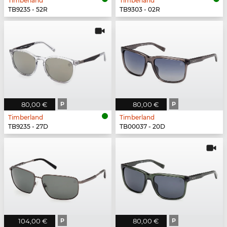
Timberland
Timberland
TB9235 - 52R
TB9303 - 02R
80,00 €
P
80,00 €
P
Timberland
Timberland
TB9235 - 27D
TB00037 - 20D
104,00 €
P
80,00 €
P