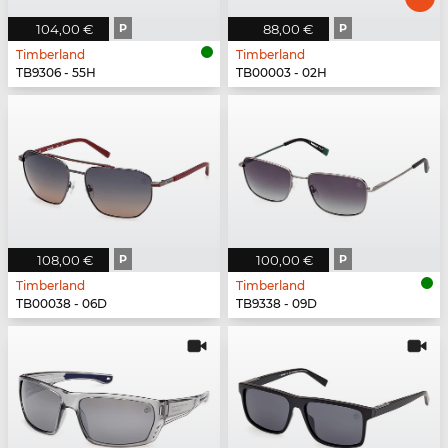
104,00 €
P
88,00 €
P
Timberland
Timberland
TB9306 - 55H
TB00003 - 02H
108,00 €
P
100,00 €
P
Timberland
Timberland
TB00038 - 06D
TB9338 - 09D