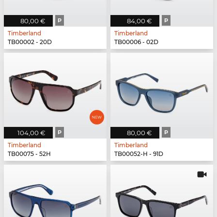
80,00 €
P
84,00 €
P
Timberland
Timberland
TB00002 - 20D
TB00006 - 02D
104,00 €
P
80,00 €
P
Timberland
Timberland
TB00075 - 52H
TB00052-H - 91D