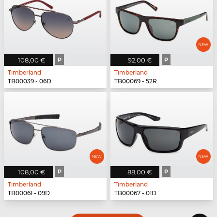
108,00 €
P
92,00 €
P
Timberland
Timberland
TB00039 - 06D
TB00069 - 52R
108,00 €
P
88,00 €
P
Timberland
Timberland
TB00061 - 09D
TB00067 - 01D