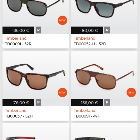
136,00 €
P
80,00 €
P
Timberland
Timberland
TB00091 - 52R
TB00052-H - 52D
76,00 €
P
136,00 €
P
Timberland
Timberland
TB00037 - 52H
TB00091 - 47H