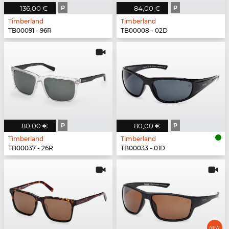
136,00 €
P
84,00 €
P
Timberland
Timberland
TB00091 - 96R
TB00008 - 02D
80,00 €
P
80,00 €
P
Timberland
Timberland
TB00037 - 26R
TB00033 - 01D