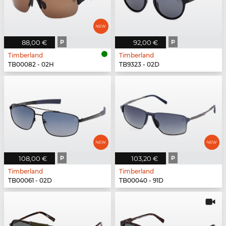
88,00 €
P
92,00 €
P
Timberland
Timberland
TB00082 - 02H
TB9323 - 02D
108,00 €
P
103,20 €
P
Timberland
Timberland
TB00061 - 02D
TB00040 - 91D