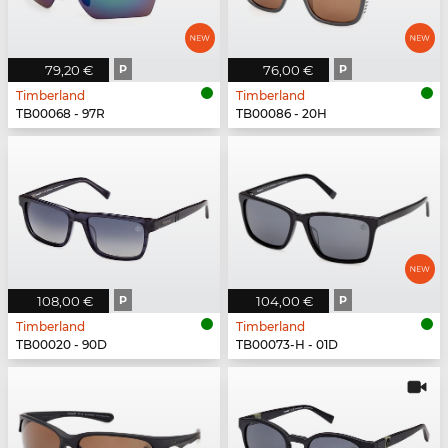
79,20 €
P
76,00 €
P
Timberland
Timberland
TB00068 - 97R
TB00086 - 20H
108,00 €
P
104,00 €
P
Timberland
Timberland
TB00020 - 90D
TB00073-H - 01D