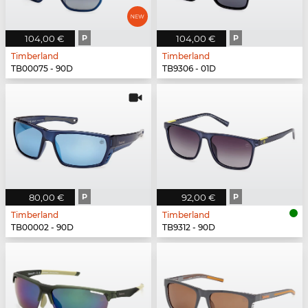
104,00 €
P
104,00 €
P
Timberland
Timberland
TB00075 - 90D
TB9306 - 01D
80,00 €
P
92,00 €
P
Timberland
Timberland
TB00002 - 90D
TB9312 - 90D