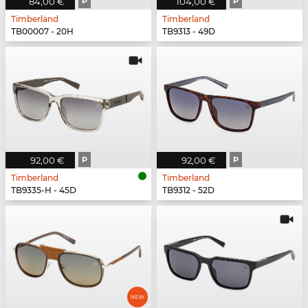
84,00 €
P
104,00 €
P
Timberland
Timberland
TB00007 - 20H
TB9313 - 49D
92,00 €
P
92,00 €
P
Timberland
Timberland
TB9335-H - 45D
TB9312 - 52D