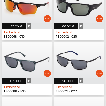
79,20 €
P
88,00 €
P
Timberland
Timberland
TB00068 - 01D
TB00002 - 02R
112,00 €
P
96,00 €
P
Timberland
Timberland
TB00088 - 90D
TB00072 - 02D