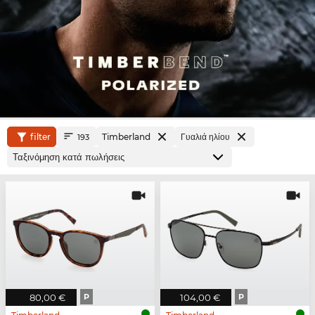
filter
Timberland
Γυαλιά ηλίου
193
80,00 €
P
104,00 €
P